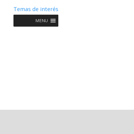
Temas de interés
MENU
Copyright © 2022 NIIF GO - Diseño y Desarrollo por
Graketing