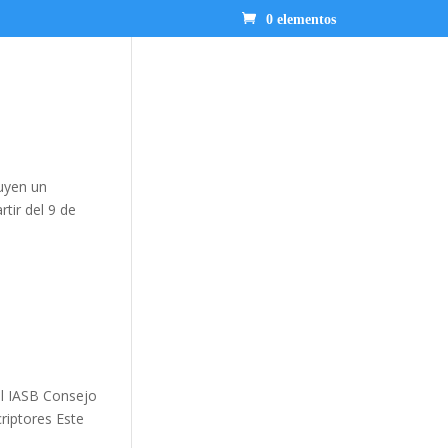
0 elementos
uyen un
rtir del 9 de
el IASB Consejo
riptores Este