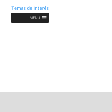
Temas de interés
MENU
Copyright © 2022 NIIF GO - Diseño y Desarrollo por
Graketing