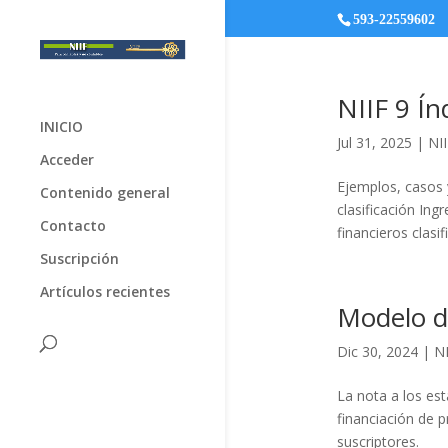
593-22559602
NIIF 9 Ín
INICIO
Jul 31, 2025
|
NII
Acceder
Ejemplos, casos y
Contenido general
clasificación Ing
Contacto
financieros clasi
Suscripción
Artículos recientes
Modelo d
Dic 30, 2024
|
NI
La nota a los es
financiación de p
suscriptores.