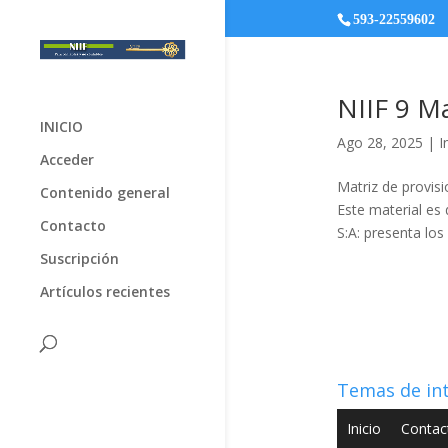
593-22559602
NIIF 9 Ma
INICIO
Ago 28, 2025
|
I
Acceder
Matriz de provis
Contenido general
Este material es
Contacto
S:A: presenta los
Suscripción
Artículos recientes
Temas de in
Inicio
Contac