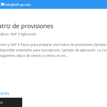
info@niif-go.com
triz de provisiones
ndices
,
NIIF 9 Aplicación
iones y NIIF 9 Pasos para preparar una matriz de provisiones Ejemplo 
 disponible solamente para suscriptores. Ejemplo de aplicación: La co
 siguientes datos de ventas y cobros en los...
terés
to