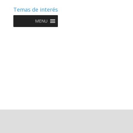
Temas de interés
MENU
Copyright © 2022 NIIF GO - Diseño y Desarrollo por
Graketing