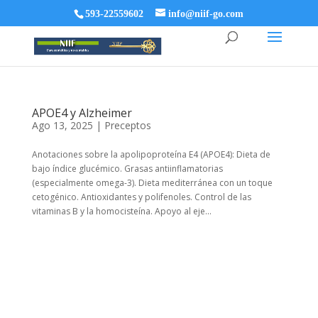
593-22559602
info@niif-go.com
APOE4 y Alzheimer
Ago 13, 2025
|
Preceptos
Anotaciones sobre la apolipoproteína E4 (APOE4): Dieta de
bajo índice glucémico. Grasas antiinflamatorias
(especialmente omega-3). Dieta mediterránea con un toque
cetogénico. Antioxidantes y polifenoles. Control de las
vitaminas B y la homocisteína. Apoyo al eje...