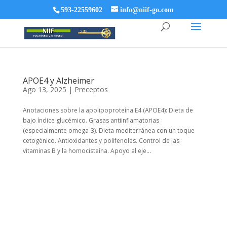
593-22559602
info@niif-go.com
APOE4 y Alzheimer
Ago 13, 2025
|
Preceptos
Anotaciones sobre la apolipoproteína E4 (APOE4): Dieta de
bajo índice glucémico. Grasas antiinflamatorias
(especialmente omega-3). Dieta mediterránea con un toque
cetogénico. Antioxidantes y polifenoles. Control de las
vitaminas B y la homocisteína. Apoyo al eje...