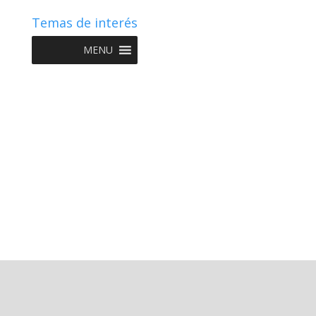
Temas de interés
MENU
Copyright © 2022 NIIF GO - Diseño y Desarrollo por
Graketing