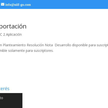
info@niif-go.com
portación
C 2 Aplicación
n Planteamiento Resolución Nota Desarrollo disponible para suscrip
nible solamente para suscriptores.
terés
to