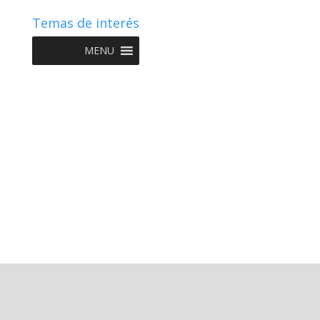
Temas de interés
MENU
Copyright © 2022 NIIF GO - Diseño y Desarrollo por
Graketing