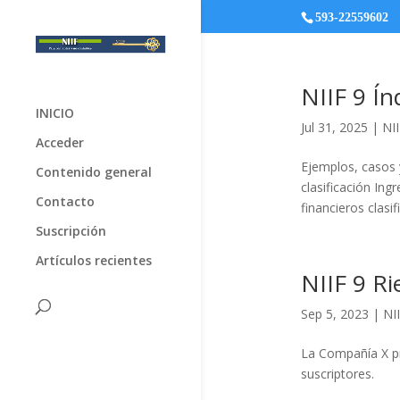
593-22559602
NIIF 9 Ín
INICIO
Jul 31, 2025
|
NII
Acceder
Ejemplos, casos y
Contenido general
clasificación Ing
Contacto
financieros clasi
Suscripción
Artículos recientes
NIIF 9 Ri
Sep 5, 2023
|
NII
La Compañía X pr
suscriptores.