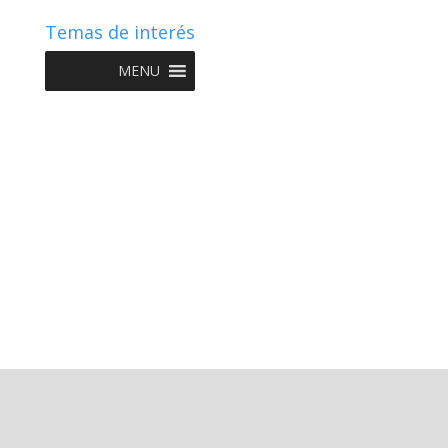
Temas de interés
MENU
Copyright © 2022 NIIF GO - Diseño y Desarrollo por
Graketing