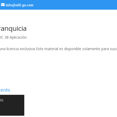
info@niif-go.com
ranquicia
IC 38 Aplicación
una licencia exclusiva Este material es disponible solamente para susc
terés
to