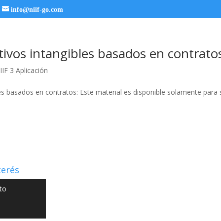
info@niif-go.com
tivos intangibles basados en contrato
IIF 3 Aplicación
es basados en contratos: Este material es disponible solamente para 
terés
to