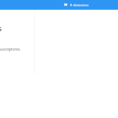
0 elementos
s
suscriptores.