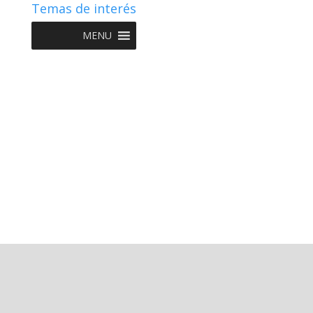
Temas de interés
MENU
Copyright © 2022 NIIF GO - Diseño y Desarrollo por
Graketing