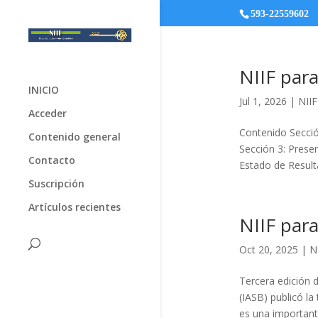
593-22559602
NIIF para
INICIO
Jul 1, 2026
|
NII
Acceder
Contenido Secció
Contenido general
Sección 3: Presen
Contacto
Estado de Resulta
Suscripción
Artículos recientes
NIIF par
Oct 20, 2025
|
N
Tercera edición 
(IASB) publicó la
es una important