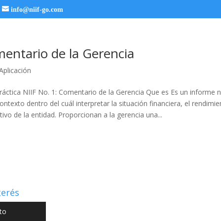
info@niif-go.com
entario de la Gerencia
plicación
ctica NIIF No. 1: Comentario de la Gerencia Que es Es un informe n
ntexto dentro del cuál interpretar la situación financiera, el rendimie
ctivo de la entidad. Proporcionan a la gerencia una...
terés
to