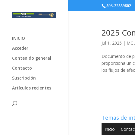
593-22559602
2025 Com
INICIO
Jul 1, 2025
|
MC A
Acceder
Documento de prá
Contenido general
proporciona un co
Contacto
los flujos de efe
Suscripción
Artículos recientes
Temas de in
Inicio
Contac