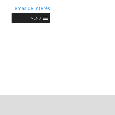
Temas de interés
MENU
Copyright © 2022 NIIF GO - Diseño y Desarrollo por
Graketing