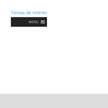
Temas de interés
MENU
Copyright © 2022 NIIF GO - Diseño y Desarrollo por
Graketing