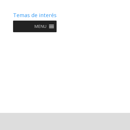
Temas de interés
MENU
Copyright © 2022 NIIF GO - Diseño y Desarrollo por
Graketing