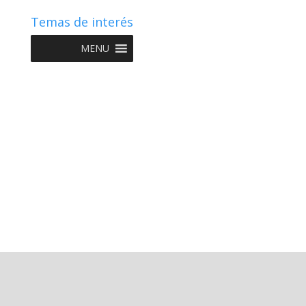
Temas de interés
MENU
Copyright © 2022 NIIF GO - Diseño y Desarrollo por
Graketing