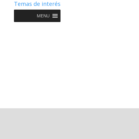
Temas de interés
MENU
Copyright © 2022 NIIF GO - Diseño y Desarrollo por
Graketing