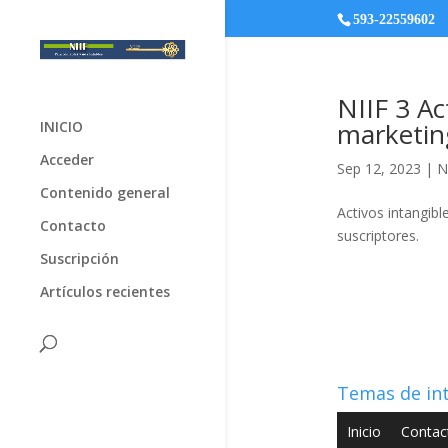
593-22559602
NIIF 3 Ac
marketin
INICIO
Acceder
Sep 12, 2023
|
N
Contenido general
Activos intangibl
Contacto
suscriptores.
Suscripción
Artículos recientes
Temas de in
Inicio
Contac