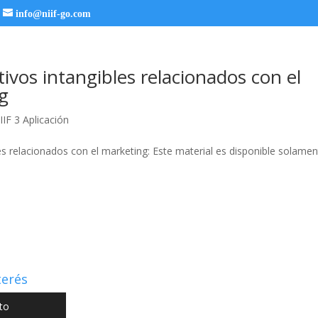
info@niif-go.com
tivos intangibles relacionados con el
g
IIF 3 Aplicación
es relacionados con el marketing: Este material es disponible solame
terés
to