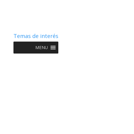
Temas de interés
MENU
Copyright © 2022 NIIF GO - Diseño y Desarrollo por
Graketing