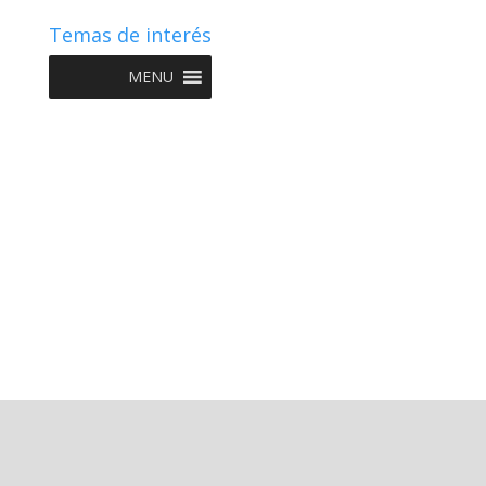
Temas de interés
MENU
Copyright © 2022 NIIF GO - Diseño y Desarrollo por
Graketing