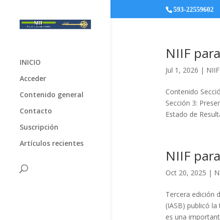
593-22559602
NIIF para
INICIO
Jul 1, 2026
|
NII
Acceder
Contenido Secció
Contenido general
Sección 3: Presen
Contacto
Estado de Resulta
Suscripción
Artículos recientes
NIIF par
Oct 20, 2025
|
N
Tercera edición 
(IASB) publicó la
es una important