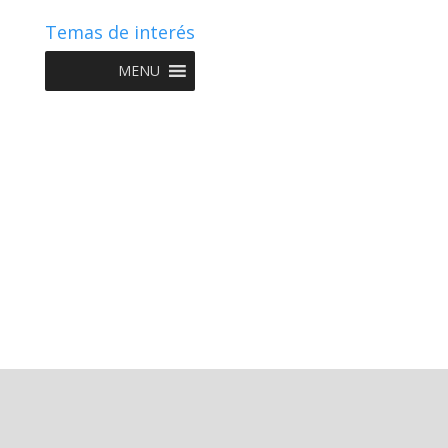
Temas de interés
MENU
Copyright © 2022 NIIF GO - Diseño y Desarrollo por
Graketing