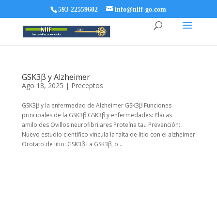
593-22559602
info@niif-go.com
GSK3β y Alzheimer
Ago 18, 2025
|
Preceptos
GSK3β y la enfermedad de Alzheimer GSK3β Funciones
principales de la GSK3β GSK3β y enfermedades: Placas
amiloides Ovillos neurofibrilares Proteína tau Prevención:
Nuevo estudio científico vincula la falta de litio con el alzhéimer
Orotato de litio: GSK3β La GSK3β, o...