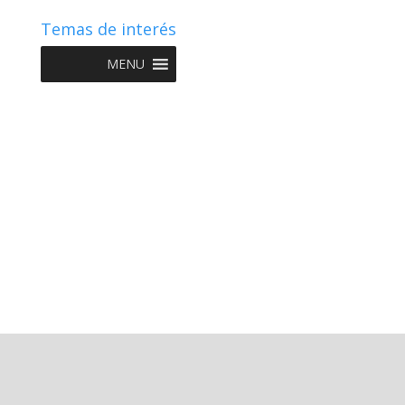
Temas de interés
MENU
Copyright © 2022 NIIF GO - Diseño y Desarrollo por
Graketing