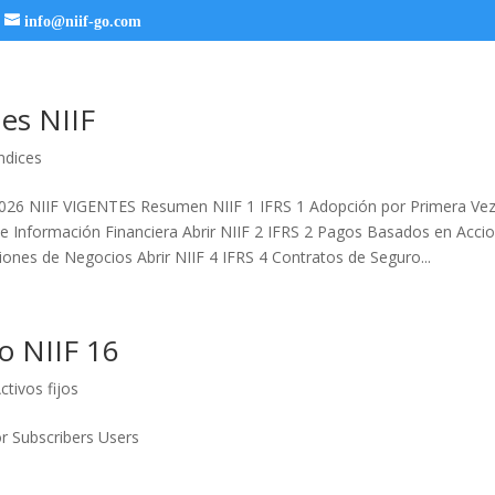
info@niif-go.com
es NIIF
ndices
026 NIIF VIGENTES Resumen NIIF 1 IFRS 1 Adopción por Primera Ve
de Información Financiera Abrir NIIF 2 IFRS 2 Pagos Basados en Accio
ones de Negocios Abrir NIIF 4 IFRS 4 Contratos de Seguro...
o NIIF 16
ctivos fijos
or Subscribers Users