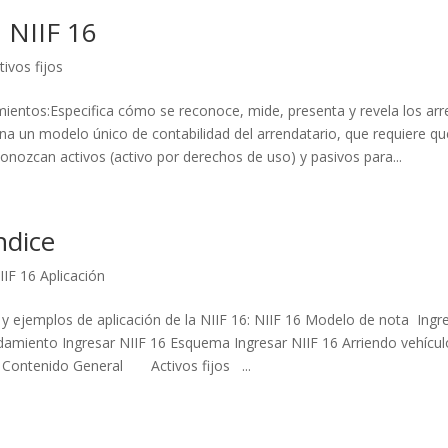
NIIF 16
tivos fijos
mientos:Especifica cómo se reconoce, mide, presenta y revela los ar
a un modelo único de contabilidad del arrendatario, que requiere qu
onozcan activos (activo por derechos de uso) y pasivos para...
ndice
IIF 16 Aplicación
 y ejemplos de aplicación de la NIIF 16: NIIF 16 Modelo de nota Ingr
damiento Ingresar NIIF 16 Esquema Ingresar NIIF 16 Arriendo vehícul
o Contenido General Activos fijos ...