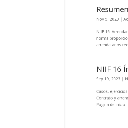
Resumen 
Nov 5, 2023
|
Ac
NIIF 16; Arrenda
norma proporcion
arrendatarios rec
NIIF 16 Í
Sep 19, 2023
|
N
Casos, ejercicios
Contrato y arren
Página de inici