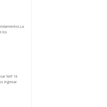
rendamientos.La
e los
esar NIIF 16
os Ingresar