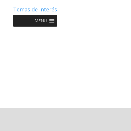
Temas de interés
MENU
Copyright © 2022 NIIF GO - Diseño y Desarrollo por
Graketing