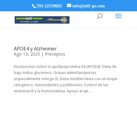
593-22559602
info@niif-go.com
APOE4 y Alzheimer
Ago 13, 2025
|
Preceptos
Anotaciones sobre la apolipoproteína E4 (APOE4): Dieta de
bajo índice glucémico. Grasas antiinflamatorias
(especialmente omega-3). Dieta mediterránea con un toque
cetogénico. Antioxidantes y polifenoles. Control de las
vitaminas B y la homocisteína. Apoyo al eje...