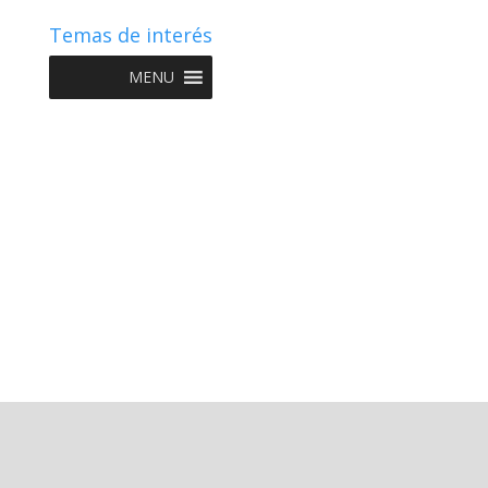
Temas de interés
MENU
Copyright © 2022 NIIF GO - Diseño y Desarrollo por
Graketing