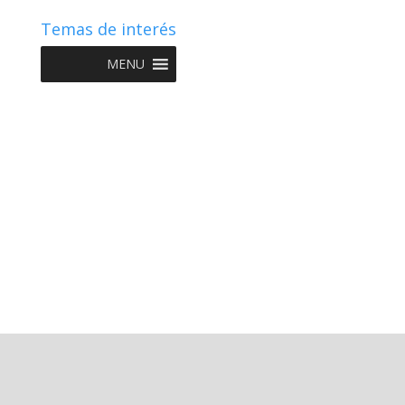
Temas de interés
MENU
Copyright © 2022 NIIF GO - Diseño y Desarrollo por
Graketing