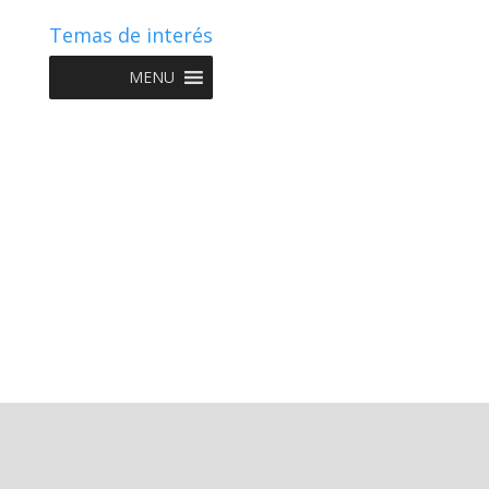
Temas de interés
MENU
Copyright © 2022 NIIF GO - Diseño y Desarrollo por
Graketing