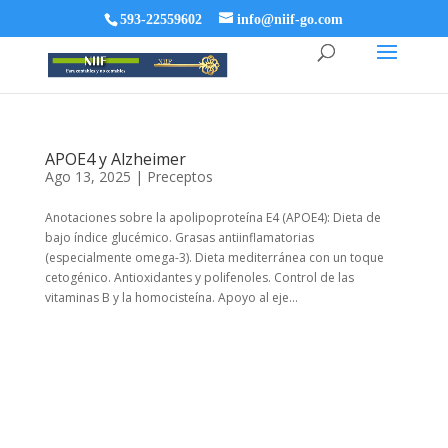
593-22559602
info@niif-go.com
APOE4 y Alzheimer
Ago 13, 2025
|
Preceptos
Anotaciones sobre la apolipoproteína E4 (APOE4): Dieta de
bajo índice glucémico. Grasas antiinflamatorias
(especialmente omega-3). Dieta mediterránea con un toque
cetogénico. Antioxidantes y polifenoles. Control de las
vitaminas B y la homocisteína. Apoyo al eje...