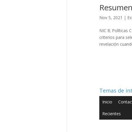
Resumen
Nov 5, 2021
|
Es
NIC 8; Políticas
criterios para se
revelación cuando
Temas de in
Inicio
Contac
Recientes