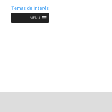
Temas de interés
MENU
Copyright © 2022 NIIF GO - Diseño y Desarrollo por
Graketing