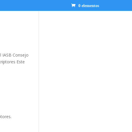
0 elementos
el IASB Consejo
riptores Este
ptores.