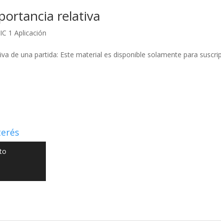
ortancia relativa
IC 1 Aplicación
iva de una partida: Este material es disponible solamente para suscri
terés
to
 NIIF GO - Diseño y Desarrollo por
Graketing