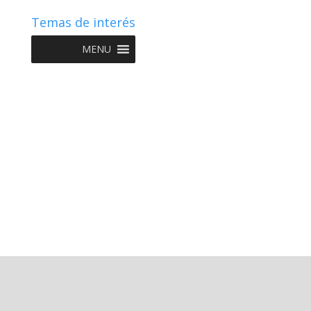
Temas de interés
MENU
Copyright © 2022 NIIF GO - Diseño y Desarrollo por
Graketing