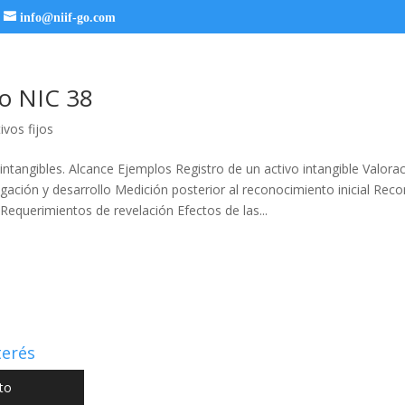
info@niif-go.com
o NIC 38
ivos fijos
intangibles. Alcance Ejemplos Registro de un activo intangible Valoraci
igación y desarrollo Medición posterior al reconocimiento inicial Rec
Requerimientos de revelación Efectos de las...
terés
to