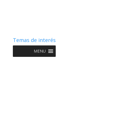
Temas de interés
MENU
Copyright © 2022 NIIF GO - Diseño y Desarrollo por