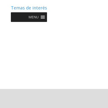
Temas de interés
MENU
Copyright © 2022 NIIF GO - Diseño y Desarrollo por
Graketing