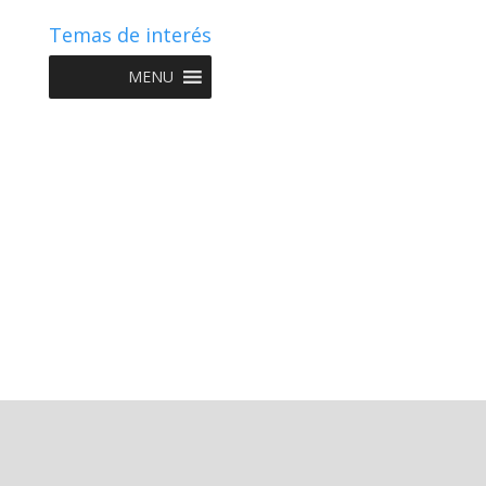
Temas de interés
MENU
Copyright © 2022 NIIF GO - Diseño y Desarrollo por
Graketing