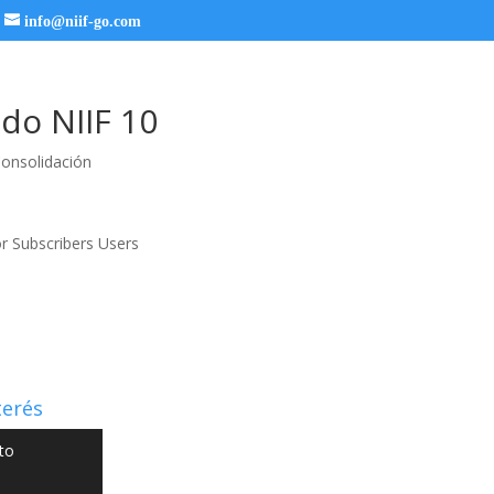
info@niif-go.com
do NIIF 10
onsolidación
or Subscribers Users
terés
to