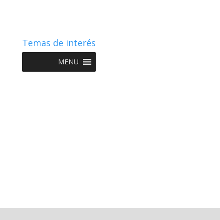
Temas de interés
MENU
Copyright © 2022 NIIF GO - Diseño y Desarrollo por
Graketing