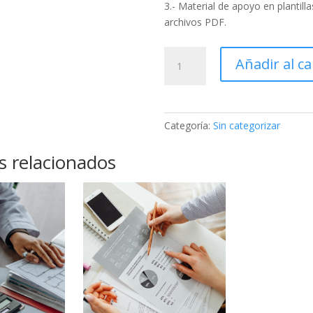
3.- Material de apoyo en plantilla
archivos PDF.
Suscripción
Añadir al ca
por
un
año
cantidad
Categoría:
Sin categorizar
s relacionados