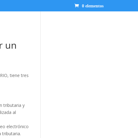
0 elementos
r un
O, tiene tres
 tributaria y
lizada al
reo electrónico
tributaria.