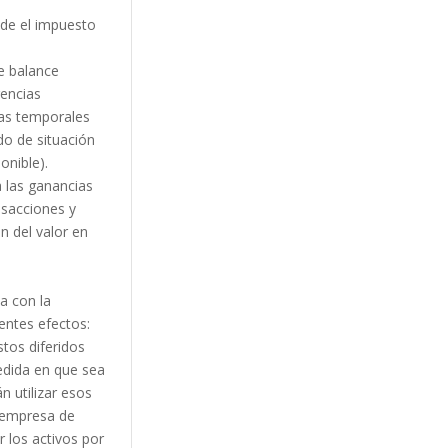
nde el impuesto
e balance
rencias
ias temporales
do de situación
onible).
a las ganancias
nsacciones y
n del valor en
a con la
ientes efectos:
tos diferidos
medida en que sea
n utilizar esos
a empresa de
 los activos por