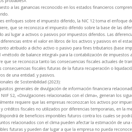
os probables».
uesto a las ganancias reconocido en los estados financieros compre
rido.
ntes enfoques sobre el impuesto diferido, la NIC 12 toma el enfoque d
iere, que se reconozca el impuesto diferido sobre la base de las dife
o así lugar a activos o pasivos por impuestos diferidos. Las diferenc
iferencias entre el valor en libros de los activos y pasivos en el esta
monto atribuido a dicho activo o pasivo para fines tributarios (base imp
l «método de balance integral» para la contabilización de impuestos 
re que se reconozca tanto las consecuencias fiscales actuales de tra
consecuencias fiscales futuras de la futura recuperación o liquidació
ivos de una entidad. y pasivos.
onales de Sostenibilidad (2023):
quisitos generales de divulgación de información financiera relacionad
y NIIF S2, «Divulgaciones relacionadas con el clima», generan los sigu
lmente requiere que las empresas reconozcan los activos por impues
 créditos fiscales no utilizados por diferencias temporarias, en la 
ispondrá de beneficios imponibles futuros contra los cuales se podrá
untos relacionados con el clima pueden afectar la estimación de un
bles futuras y pueden dar lugar a que la empresa no pueda reconocer