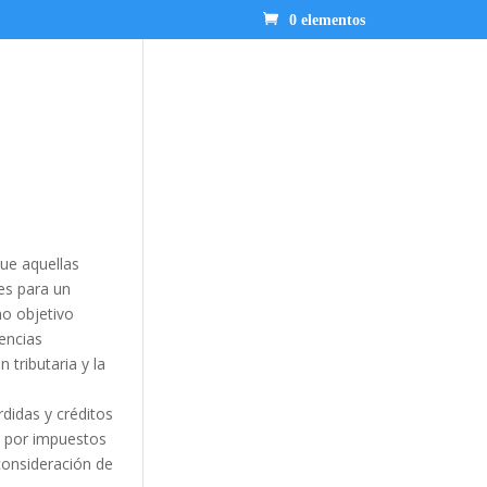
0 elementos
que aquellas
es para un
mo objetivo
rencias
 tributaria y la
érdidas y créditos
s por impuestos
consideración de