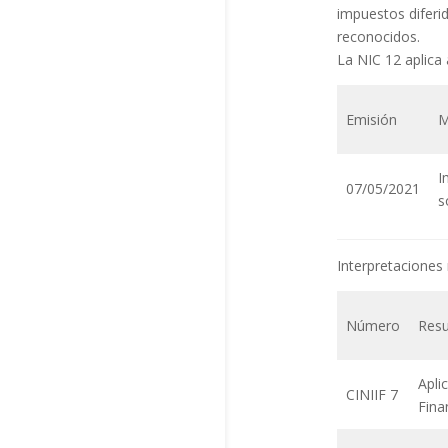
impuestos diferi
reconocidos.
La NIC 12 aplica 
Emisión
M
I
07/05/2021
s
Interpretaciones 
Número
Res
Apli
CINIIF 7
Fina