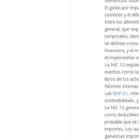
«beneficios futur
El gasto por imp
corriente y el dife
Entre los difere
general, que requ
temporales, dand
se definen como d
financiera, y el 
Al implementar e
La NIC 12 requie
eventos como las 
libros de los act
Normas Internaci
Las
NIIF S1
, «Re
sostenibilidad», 
La NIC 12 genera
como deducibles y
probable que se d
importes. Los as
ganancias imponi