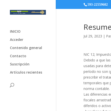
593-22559602
Resume
INICIO
Jul 29, 2023
|
Pas
Acceder
Contenido general
NIC 12; Impuesto
Contacto
Debido a que las
Suscripción
usadas para deter
período no son ig
Artículos recientes
prescribir el tra
temporales que pu
norma contable.
Las diferencias en
fiscales arrastr
diferidos o activ