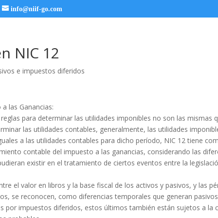
info@niif-go.com
n NIC 12
ivos e impuestos diferidos
 a las Ganancias:
 reglas para determinar las utilidades imponibles no son las mismas 
minar las utilidades contables, generalmente, las utilidades imponibl
uales a las utilidades contables para dicho período, NIC 12 tiene co
tamiento contable del impuesto a las ganancias, considerando las dife
dieran existir en el tratamiento de ciertos eventos entre la legislación
tre el valor en libros y la base fiscal de los activos y pasivos, y las p
ados, se reconocen, como diferencias temporales que generan pasivo
os por impuestos diferidos, estos últimos también están sujetos a la 