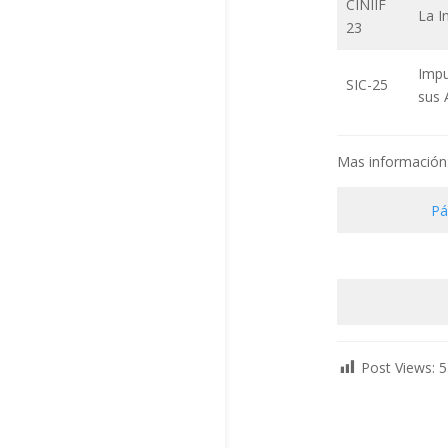
CINIIF
La I
23
Impu
SIC-25
sus 
Mas información
Pá
Post Views:
5