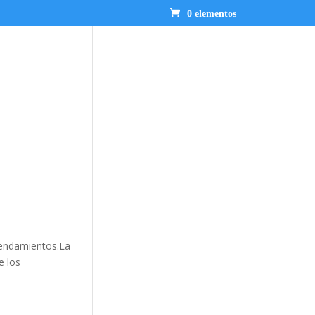
0 elementos
rendamientos.La
e los