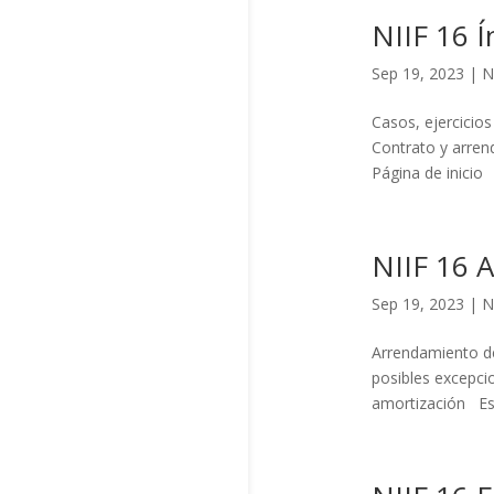
NIIF 16 Í
Sep 19, 2023
|
N
Casos, ejercicios
Contrato y arren
Página de inici
NIIF 16 A
Sep 19, 2023
|
N
Arrendamiento de 
posibles excepci
amortización Este