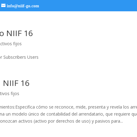
info@niif-go.com
o NIIF 16
ctivos fijos
or Subscribers Users
NIIF 16
tivos fijos
mientos:Especifica cómo se reconoce, mide, presenta y revela los ar
a un modelo único de contabilidad del arrendatario, que requiere qu
onozcan activos (activo por derechos de uso) y pasivos para...