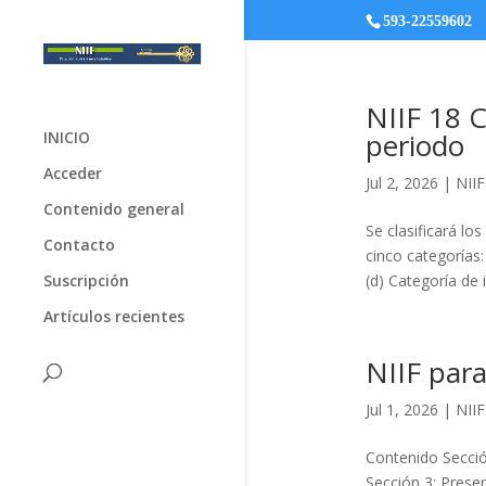
593-22559602
NIIF 18 C
periodo
INICIO
Acceder
Jul 2, 2026
|
NIIF
Contenido general
Se clasificará lo
Contacto
cinco categorías:
Suscripción
(d) Categoría de 
Artículos recientes
NIIF para
Jul 1, 2026
|
NII
Contenido Secció
Sección 3: Presen