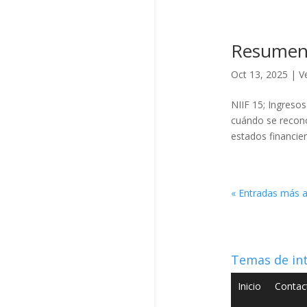
Resumen 
Oct 13, 2025
|
V
NIIF 15; Ingreso
cuándo se recono
estados financier
« Entradas más a
Temas de in
Inicio
Contac