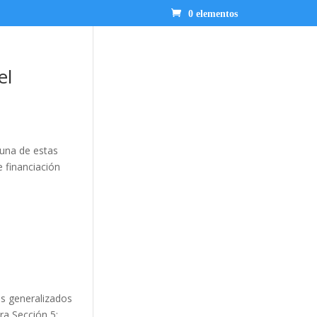
0 elementos
el
 una de estas
e financiación
os generalizados
ra Sección 5: