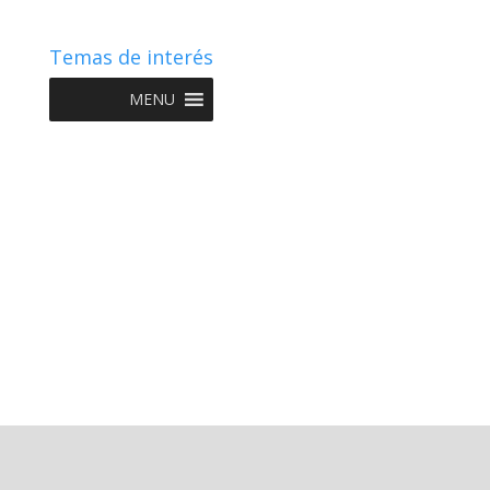
Temas de interés
MENU
Copyright © 2022 NIIF GO - Diseño y Desarrollo por
Graketing