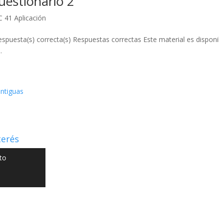
uestionario 2
C 41 Aplicación
respuesta(s) correcta(s) Respuestas correctas Este material es dispon
.
ntiguas
terés
to
 NIIF GO - Diseño y Desarrollo por
Graketing