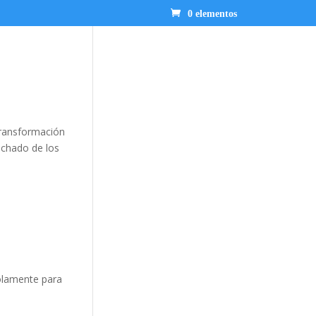
0 elementos
 transformación
echado de los
solamente para