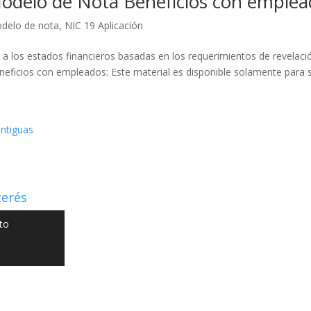
odelo de Nota Beneficios con emplea
delo de nota
,
NIC 19 Aplicación
a los estados financieros basadas en los requerimientos de revelació
neficios con empleados: Este material es disponible solamente para s
ntiguas
terés
to
 NIIF GO - Diseño y Desarrollo por
Graketing