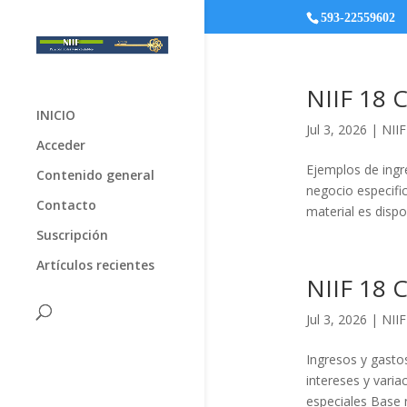
593-22559602
NIIF 18 C
INICIO
Jul 3, 2026
|
NIIF
Acceder
Ejemplos de ingre
Contenido general
negocio especifi
Contacto
material es dispo
Suscripción
Artículos recientes
NIIF 18 
Jul 3, 2026
|
NIIF
Ingresos y gastos
intereses y varia
especiales Base n